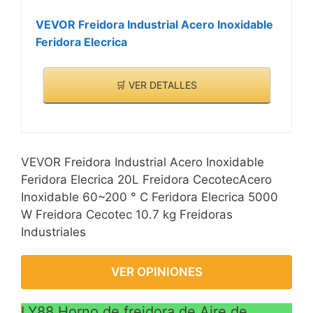
residuos de alimentos.
Cubiertas unidas con
VEVOR Freidora Industrial Acero Inoxidable
manija para
Feridora Elecrica
calentamiento y
protección rápidos.
🛒 VER DETALLES
?CALIDAD AVANZADA?-
Construcción completa
de acero inoxidable para
el cuerpo de la máquina,
VEVOR Freidora Industrial Acero Inoxidable
cestas de freír, tapas,
Feridora Elecrica 20L Freidora CecotecAcero
barras calefactoras y
Inoxidable 60~200 ° C Feridora Elecrica 5000
deflectores, alta calidad
W Freidora Cecotec 10.7 kg Freidoras
sin óxido ni deformación.
Industriales
Fácil limpieza después
del uso.
VER OPINIONES
LY88 Horno de freidora de Aire de