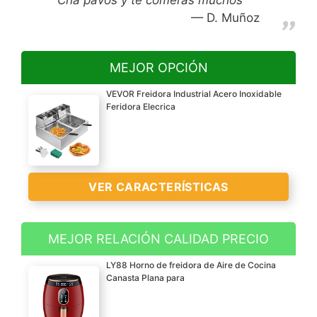
D. Muñoz
MEJOR OPCIÓN
VEVOR Freidora Industrial Acero Inoxidable
Feridora Elecrica
VER CARACTERÍSTICAS
MEJOR RELACIÓN CALIDAD PRECIO
?CAPACIDAD DE 20L?-
LY88 Horno de freidora de Aire de Cocina
Freidora eléctrica de 10L
Canasta Plana para
+ 10L de capacidad
(0.35 + 0.35 pies