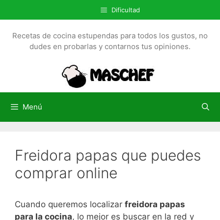
S
Dificultad
a
l
Recetas de cocina estupendas para todos los gustos, no
t
dudes en probarlas y contarnos tus opiniones.
a
r
a
l
c
Menú
o
n
t
Freidora papas que puedes
e
n
comprar online
i
d
o
Cuando queremos localizar
freidora papas
para la cocina
, lo mejor es buscar en la red y