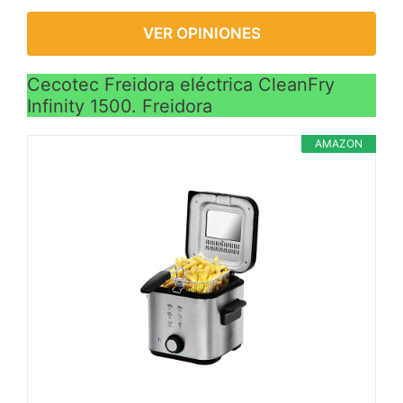
VER OPINIONES
Cecotec Freidora eléctrica CleanFry
Infinity 1500. Freidora
AMAZON