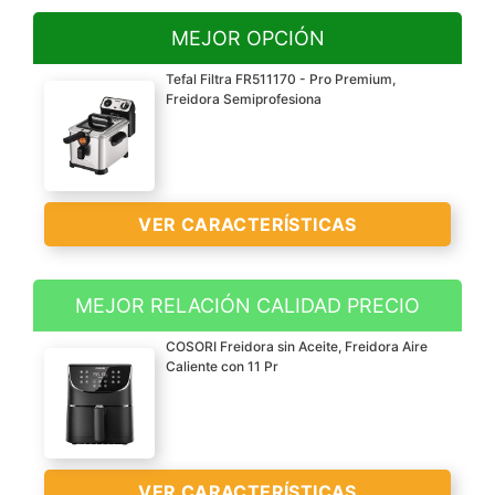
MEJOR OPCIÓN
Tefal Filtra FR511170 - Pro Premium,
Freidora Semiprofesiona
VER CARACTERÍSTICAS
MEJOR RELACIÓN CALIDAD PRECIO
Freidora semiprofesional
COSORI Freidora sin Aceite, Freidora Aire
de acero inoxidable con
Caliente con 11 Pr
tecnología de zona de
toque frío con capacidad
de 3 L de aceite y una
potencia de 2400 W
VER CARACTERÍSTICAS