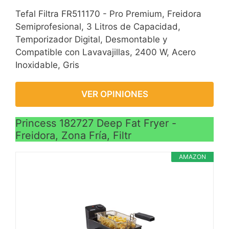
compacto.
Tefal Filtra FR511170 - Pro Premium, Freidora
La cesta de freír es
Semiprofesional, 3 Litros de Capacidad,
desmontable y tiene un
Temporizador Digital, Desmontable y
mango de tacto frío para
Compatible con Lavavajillas, 2400 W, Acero
controlar el proceso de
Inoxidable, Gris
fritura y evitar
quemaduras.
VER OPINIONES
Princess 182727 Deep Fat Fryer -
Freidora, Zona Fría, Filtr
AMAZON