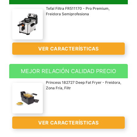
Tefal Filtra FR511170 - Pro Premium,
Freidora Semiprofesiona
VER CARACTERÍSTICAS
MEJOR RELACIÓN CALIDAD PRECIO
Freidora semiprofesional
Princess 182727 Deep Fat Fryer - Freidora,
de acero inoxidable con
Zona Fría, Filtr
tecnología de zona de
toque frío con capacidad
de 3 L de aceite y una
potencia de 2400 W
VER CARACTERÍSTICAS
Sistema exclusivo del
filtrado del aceite la malla