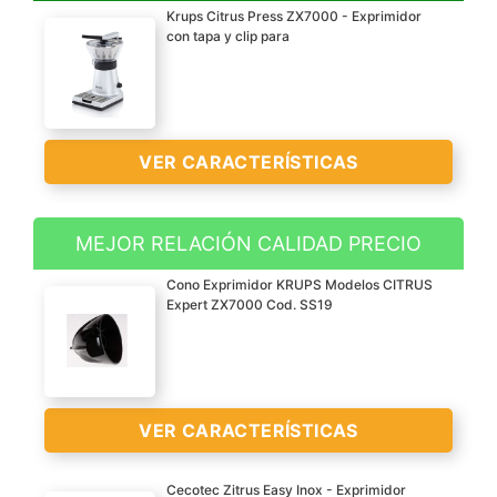
Krups Citrus Press ZX7000 - Exprimidor
con tapa y clip para
VER CARACTERÍSTICAS
MEJOR RELACIÓN CALIDAD PRECIO
Exprimidor de acero
Cono Exprimidor KRUPS Modelos CITRUS
inoxidable de sistema de
Expert ZX7000 Cod. SS19
servicio directo al vaso,
óptimo para preparar
grandes cantidades de
zumo o un solo vaso
VER CARACTERÍSTICAS
Motor de 130 W de
potencia y filtro de pulpa
Cecotec Zitrus Easy Inox - Exprimidor
de Inox para no perder ni