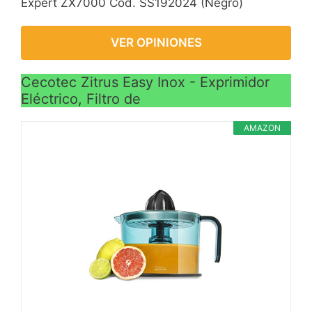
Expert ZX7000 Cod. SS192024 (Negro)
VER OPINIONES
Cecotec Zitrus Easy Inox - Exprimidor
Eléctrico, Filtro de
AMAZON