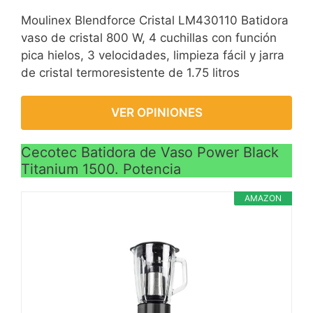
proteínas, comida
Moulinex Blendforce Cristal LM430110 Batidora
suplementaria para
vaso de cristal 800 W, 4 cuchillas con función
bebés.
pica hielos, 3 velocidades, limpieza fácil y jarra
de cristal termoresistente de 1.75 litros
SEGURIDAD Y SALUD:
Hecha de material
PP+ABS no tóxico de
VER OPINIONES
grado alimentario,
ecológico, libre de BPA,
Cecotec Batidora de Vaso Power Black
con fondo de silicona,
Titanium 1500. Potencia
antideslizante y
amortiguador; la batidora
AMAZON
licuadora está diseñada
con un interruptor
magnético seguro, que
funciona solo cuando el
imán se alinea con el
interruptor, ultrasegura