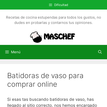
S
Dificultad
a
l
Recetas de cocina estupendas para todos los gustos, no
t
dudes en probarlas y contarnos tus opiniones.
a
r
a
l
c
Menú
o
n
t
Batidoras de vaso para
e
n
comprar online
i
d
o
Si esas tas buscando batidoras de vaso, has
llegado al sitio correcto, nos hemos encargado