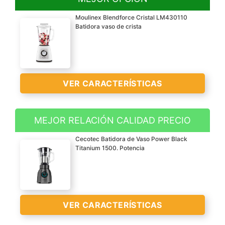
Moulinex Blendforce Cristal LM430110
Batidora vaso de crista
VER CARACTERÍSTICAS
MEJOR RELACIÓN CALIDAD PRECIO
Batidora de vaso potente
Cecotec Batidora de Vaso Power Black
de 800 W para un
Titanium 1500. Potencia
resultado perfecto,
rápido y sin atascos.
Ideal para realizar
rápidos batidos de frutas,
VER CARACTERÍSTICAS
cremas de verduras y
smoothies gracias a su