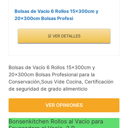
una abertura cerrada de
Bolsas de Vacío 6 Rollos 15x300cm y
más de 28cm.
20x300cm Bolsas Profesi
🛒 VER DETALLES
Bolsas de Vacío 6 Rollos 15x300cm y
20x300cm Bolsas Profesional para la
Conservación,Sous Vide Cocina, Certificación
de seguridad de grado alimenticio
VER OPINIONES
Bonsenkitchen Rollos al Vacio para