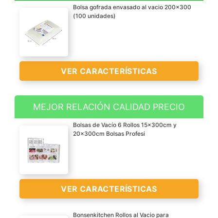
Bolsa gofrada envasado al vacio 200x300
(100 unidades)
VER CARACTERÍSTICAS
MEJOR RELACIÓN CALIDAD PRECIO
? Bolsa de vacío gofrada
Bolsas de Vacío 6 Rollos 15x300cm y
200x300 mm. 100
20x300cm Bolsas Profesi
unidades, para uso
alimentario. Calidad
20/70 PA / PE. Hecho en
la UE.
VER CARACTERÍSTICAS
? Bolsas gofradas
adecuadas para
Bonsenkitchen Rollos al Vacio para
envasadoras de vacío de