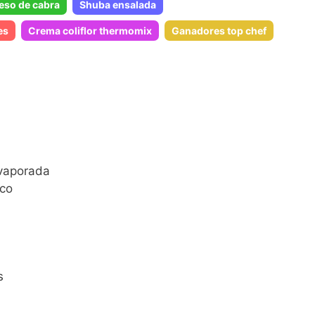
ueso de cabra
Shuba ensalada
es
Crema coliflor thermomix
Ganadores top chef
evaporada
eco
s