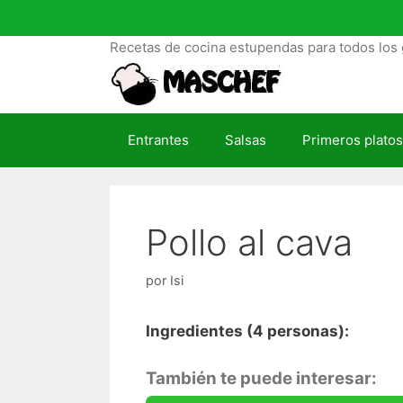
S
a
Recetas de cocina estupendas para todos los 
l
t
a
r
Entrantes
Salsas
Primeros platos
a
l
c
o
Pollo al cava
n
t
e
por
Isi
n
i
Ingredientes (4 personas):
d
o
También te puede interesar: