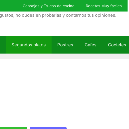
Consejos y Trucos de cocina
Recetas Muy faciles
gustos, no dudes en probarlas y contarnos tus opiniones.
Segundos platos
Postres
Cafés
Cocteles