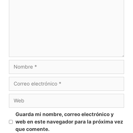
o
m
e
n
t
a
r
i
o
N
o
m
C
b
o
r
r
W
e
r
e
e
b
Guarda mi nombre, correo electrónico y
o
web en este navegador para la próxima vez
e
que comente.
l