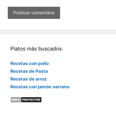
e
c
t
r
ó
n
i
Platos más buscados
c
o
Recetas con pollo
Recetas de Pasta
Recetas de arroz
Recetas con jamón serrano