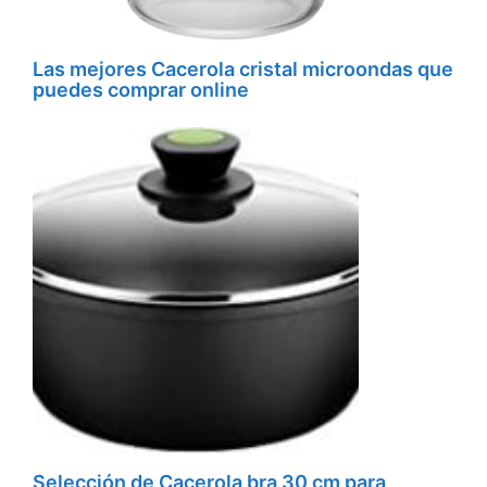
Las mejores Cacerola cristal microondas que
puedes comprar online
Selección de Cacerola bra 30 cm para