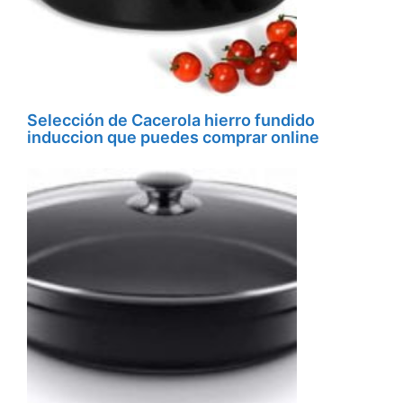
Selección de Cacerola hierro fundido
induccion que puedes comprar online