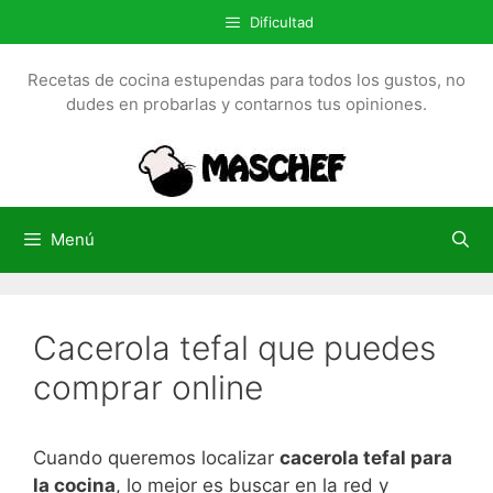
S
Dificultad
a
l
Recetas de cocina estupendas para todos los gustos, no
t
dudes en probarlas y contarnos tus opiniones.
a
r
a
l
c
Menú
o
n
t
Cacerola tefal que puedes
e
n
comprar online
i
d
o
Cuando queremos localizar
cacerola tefal para
la cocina
, lo mejor es buscar en la red y