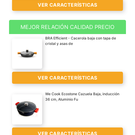
VER CARACTERÍSTICAS
MEJOR RELACIÓN CALIDAD PRECIO
Aluminio fundido
BRA Efficient - Cacerola baja con tapa de
Apta para todo tipo de
cristal y asas de
cocinas, incluido
inducción
Recubrimiento
antiadherente de la
VER CARACTERÍSTICAS
VER
máxima calidad tricapa
CARACTERÍSTICAS
Teflon Classic sin PFOA
>
We Cook Ecostone Cazuela Baja, inducción
Fondo difusor uniforme de
36 cm, Aluminio Fu
máxima eficiencia (Save
Aluminio fundido
energy system)
Apta para todo tipo de
cocinas, incluido
inducción
VER CARACTERÍSTICAS