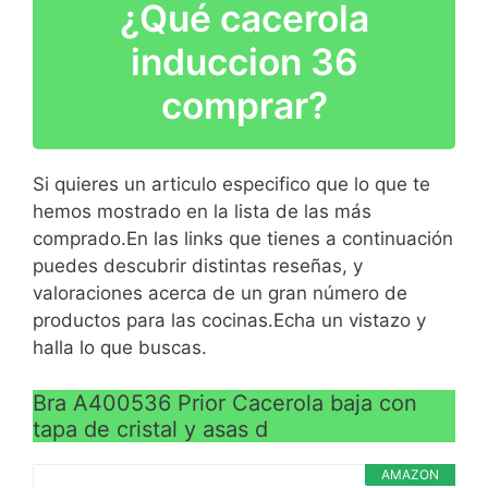
¿Qué cacerola
fundición y culminado en
Fabricada en aluminio
la colección avanzado e
fundido de máxima
induccion 36
innovador de líneas y
calidad que asegura un
Jorge Pensi Ramón
comprar?
reparto del calor
Benedito Premios
excelente, asi como una
Nacionales de Diseño.
resistencia a la
Esta es probablemente
deformación altísisma
Si quieres un articulo especifico que lo que te
una de las cacerolas más
El fondo de la pieza
hemos mostrado en la lista de las más
VER
apreciadas y populares
posee un grosor de
comprado.En las links que tienes a continuación
CARACTERÍSTICAS
de nuestro país.
5,5mm; incluye un disco
puedes descubrir distintas reseñas, y
>
Inspirado por su famoso
ferrítico de acero
valoraciones acerca de un gran número de
predecesores de cobre y
inoxidable (AISI 430) en
productos para las cocinas.Echa un vistazo y
bronce de diseño sobrio
el fondo exterior de la
halla lo que buscas.
elegante y con
pieza que la hace
VER
propiedades únicas que
totalmente compatible
Bra A400536 Prior Cacerola baja con
CARACTERÍSTICAS
tapa de cristal y asas d
destacan por su cocina
con Inducción
>
excepcional y pronto
Su antiadherente sin
AMAZON
miles de amas de casa de
PFOA de alta calidad