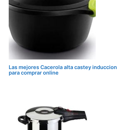
Las mejores Cacerola alta castey induccion
para comprar online