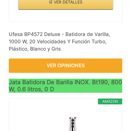
🛒 VER DETALLES
Ufesa BP4572 Deluxe - Batidora de Varilla,
1000 W, 20 Velocidades Y Función Turbo,
Plástico, Blanco y Gris
VER OPINIONES
Jata Batidora De Barilla INOX. Bt190, 800
W, 0.6 litros, 0 D
AMAZON