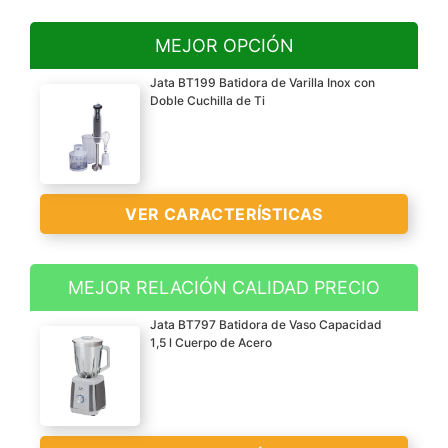
MEJOR OPCIÓN
Jata BT199 Batidora de Varilla Inox con
Doble Cuchilla de Ti
VER CARACTERÍSTICAS
MEJOR RELACIÓN CALIDAD PRECIO
Velocidades: la batidora
Jata BT797 Batidora de Vaso Capacidad
bt199 es electrónica lo
1,5 l Cuerpo de Acero
que permite regular las
diferentes velocidades
con las que cuenta;
además, tiene un