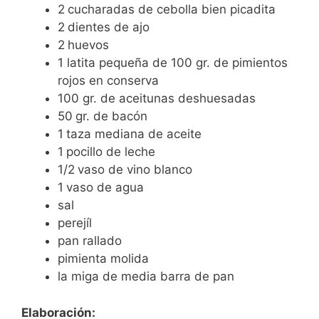
2
cucharadas de cebolla bien picadita
2
dientes de ajo
2
huevos
1 latita pequeña de 100 gr. de pimientos
rojos en conserva
100 gr. de aceitunas deshuesadas
50
gr. de bacón
1
taza mediana de aceite
1
pocillo de leche
1/2
vaso de vino blanco
1
vaso de agua
sal
perejíl
pan rallado
pimienta molida
la miga de media barra de pan
Elaboración: