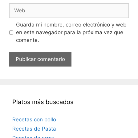
r
r
W
e
r
e
e
b
Guarda mi nombre, correo electrónico y web
o
en este navegador para la próxima vez que
e
comente.
l
e
c
t
r
ó
n
i
Platos más buscados
c
o
Recetas con pollo
Recetas de Pasta
Recetas de arroz