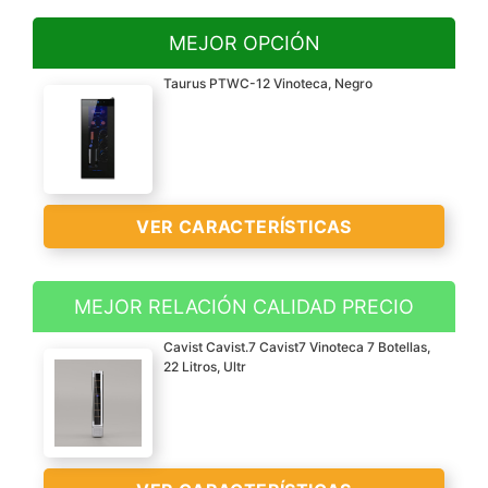
MEJOR OPCIÓN
Taurus PTWC-12 Vinoteca, Negro
VER CARACTERÍSTICAS
MEJOR RELACIÓN CALIDAD PRECIO
Vinoteca termoeléctrica,
Cavist Cavist.7 Cavist7 Vinoteca 7 Botellas,
sin compresor, ideal para
22 Litros, Ultr
proteger la calidad y el
sabor de sus vinos a
largo y corto plazo
Al no vibrar permite que