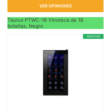
VER OPINIONES
Taurus PTWC-18 Vinoteca de 18
botellas, Negro
AMAZON