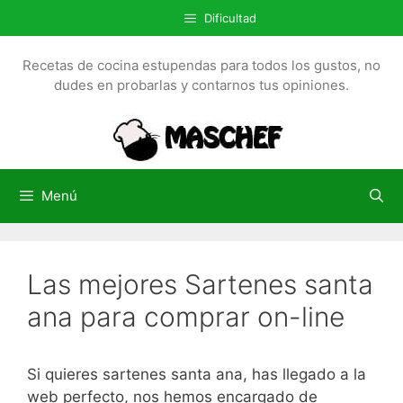
S
Dificultad
a
l
Recetas de cocina estupendas para todos los gustos, no
t
dudes en probarlas y contarnos tus opiniones.
a
r
a
l
c
Menú
o
n
t
Las mejores Sartenes santa
e
n
ana para comprar on-line
i
d
o
Si quieres sartenes santa ana, has llegado a la
web perfecto, nos hemos encargado de