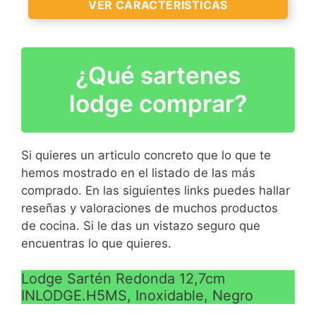
VER CARACTERÍSTICAS
VER
CARACTERÍSTICAS
>
¿Qué sartenes
El resultado de mentes
creativas y de
lodge comprar?
pensamiento funcional:
productos extraordinarios
Si quieres un articulo concreto que lo que te
hemos mostrado en el listado de las más
VER
comprado. En las siguientes links puedes hallar
CARACTERÍSTICAS
reseñas y valoraciones de muchos productos
>
de cocina. Si le das un vistazo seguro que
encuentras lo que quieres.
Lodge Sartén Redonda 12,7cm
INLODGE.H5MS, Inoxidable, Negro