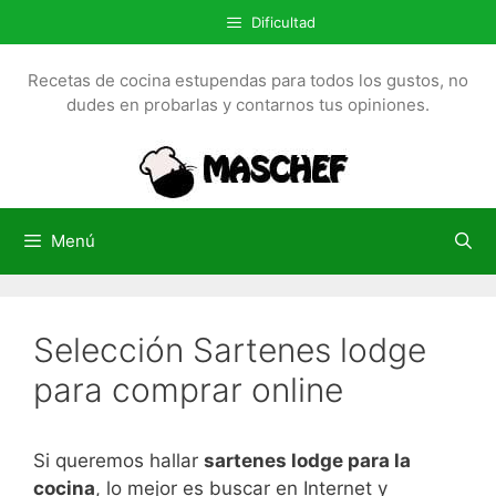
S
Dificultad
a
l
Recetas de cocina estupendas para todos los gustos, no
t
dudes en probarlas y contarnos tus opiniones.
a
r
a
l
c
Menú
o
n
t
Selección Sartenes lodge
e
n
para comprar online
i
d
o
Si queremos hallar
sartenes lodge para la
cocina
, lo mejor es buscar en Internet y