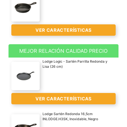
VER CARACTERÍSTICAS
MEJOR RELACIÓN CALIDAD PRECIO
El resultado de mentes
Lodge Logic - Sartén Parrilla Redonda y
creativas y de
Lisa (26 cm)
pensamiento funcional:
VER
productos extraordinarios
CARACTERÍSTICAS
>
VER CARACTERÍSTICAS
Lodge Sartén Redonda 16,5cm
INLODGE.H3SK, Inoxidable, Negro
Hierro fundido.