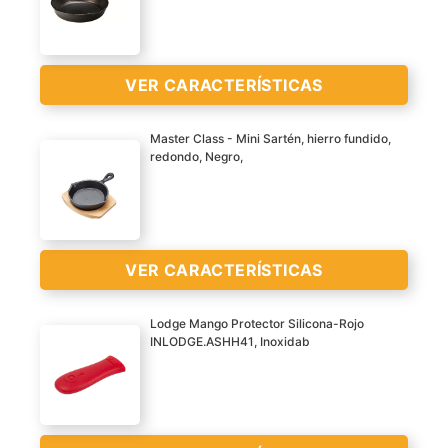
27 cm de diámetro.
Lista para su uso.
VER
VER CARACTERÍSTICAS
CARACTERÍSTICAS
>
Master Class - Mini Sartén, hierro fundido,
redondo, Negro,
El resultado de mentes
creativas y de
pensamiento funcional:
productos extraordinarios
VER
VER CARACTERÍSTICAS
Marca del producto es
CARACTERÍSTICAS
Lodge
>
Lodge Mango Protector Silicona-Rojo
Color negro
INLODGE.ASHH41, Inoxidab
Produzido em ferro
fundido.