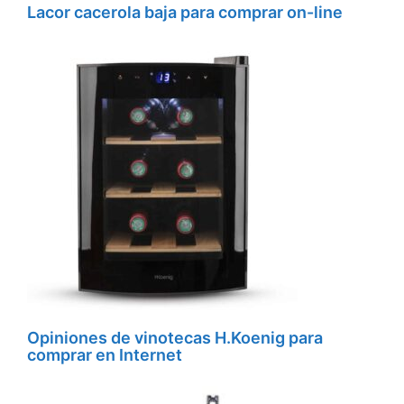
Lacor cacerola baja para comprar on-line
Opiniones de vinotecas H.Koenig para
comprar en Internet