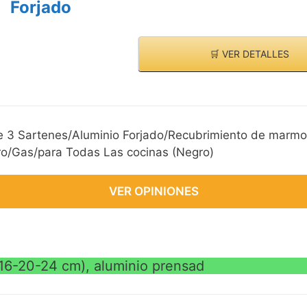
Forjado
🛒 VER DETALLES
 3 Sartenes/Aluminio Forjado/Recubrimiento de marmol
tro/Gas/para Todas Las cocinas (Negro)
VER OPINIONES
(16-20-24 cm), aluminio prensad