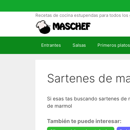
S
a
Recetas de cocina estupendas para todos los 
l
t
a
r
Entrantes
Salsas
Primeros platos
a
l
c
o
Sartenes de ma
n
t
e
n
Si esas tas buscando sartenes de m
i
de marmol
d
o
También te puede interesar: