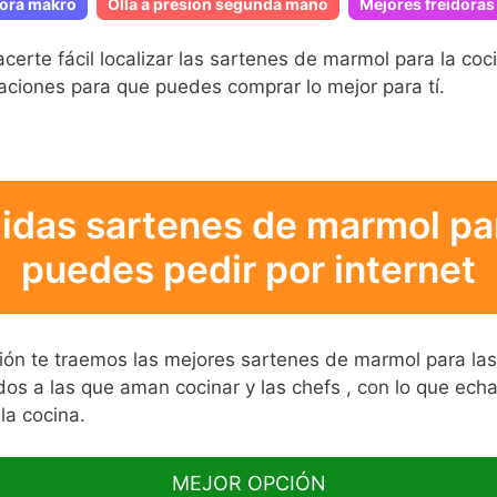
dora makro
Olla a presion segunda mano
Mejores freidoras
te fácil localizar las sartenes de marmol para la coc
ciones para que puedes comprar lo mejor para tí.
idas sartenes de marmol par
puedes pedir por internet
ación te traemos las mejores sartenes de marmol para la
os a las que aman cocinar y las chefs , con lo que echa
la cocina.
MEJOR OPCIÓN