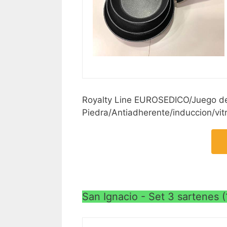
Royalty Line EUROSEDICO/Juego de
Piedra/Antiadherente/induccion/vi
San Ignacio - Set 3 sartenes 