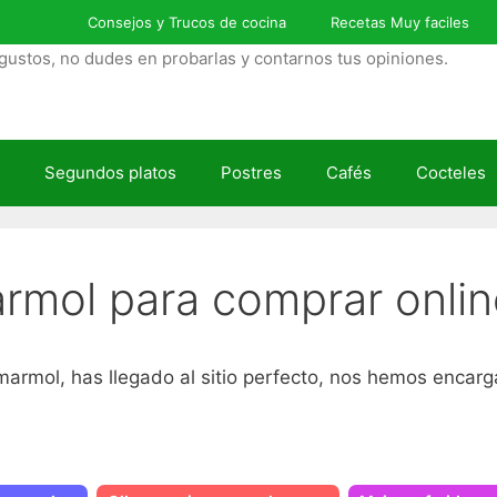
Consejos y Trucos de cocina
Recetas Muy faciles
gustos, no dudes en probarlas y contarnos tus opiniones.
Segundos platos
Postres
Cafés
Cocteles
rmol para comprar onlin
armol, has llegado al sitio perfecto, nos hemos encarg