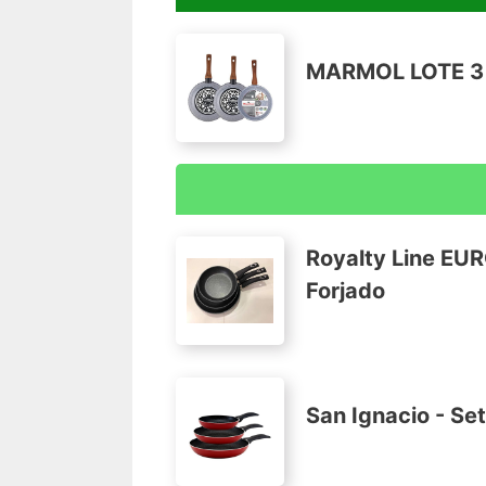
MARMOL LOTE 3 
Magnificas sartenes de acero, con un al
funcional
Royalty Line EU
Fabricadas en acero vitrificado a 820º
Forjado
Recubrimiento antiadherente bicapa lib
Herrajes ergonómicos de baquelita
San Ignacio - Se