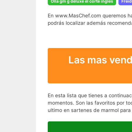
Olla gm g deluxe el corte ingles
Frei
En www.MasChef.com queremos hacer
podrás localizar además recomenda
Las mas vend
En esta lista que tienes a continu
momentos. Son las favoritos por tod
ultimo en sartenes de marmol para 