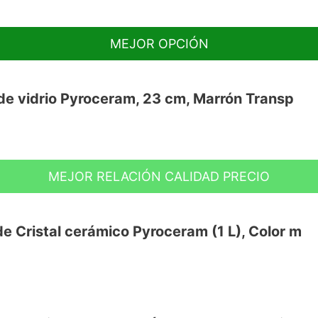
MEJOR OPCIÓN
 de vidrio Pyroceram, 23 cm, Marrón Transp
MEJOR RELACIÓN CALIDAD PRECIO
 cocina Visions permite ver cómo se va
r quitando la tapa constantemente para
e Cristal cerámico Pyroceram (1 L), Color m
temperatura; se puede poner al fogón o al
ador.
e vidrio no poroso no absorbe olores ni
VE