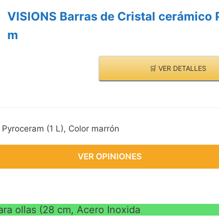
VISIONS Barras de Cristal cerámico 
m
🛒 VER DETALLES
 Pyroceram (1 L), Color marrón
VER OPINIONES
ara ollas (28 cm, Acero Inoxida