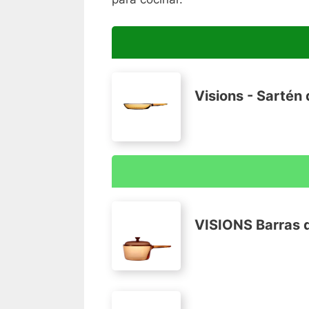
Visions - Sartén
El diseño transparente de la batería de
cocinando la comida sin tener que esta
echar un ojo al interior.
VISIONS Barras d
Sumamente resistente a los cambios de 
horno, meter en la nevera o en el congel
Para una cocina más sana, la cerámica d
sabores.