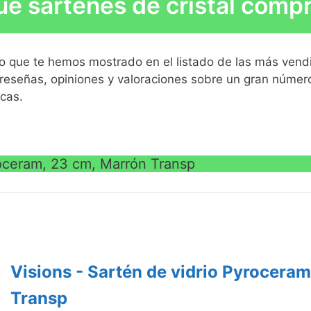
é sartenes de cristal comp
temperatura; se puede poner al fogón o al
ador.
e vidrio no poroso no absorbe olores ni
lo que te hemos mostrado en el listado de las más vend
reseñas, opiniones y valoraciones sobre un gran número 
VE
scas.
alógenas y de cerámica
VE
roceram, 23 cm, Marrón Transp
Visions - Sartén de vidrio Pyrocera
Transp