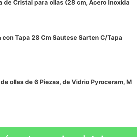
 de Cristal para ollas (28 cm, Acero Inoxida
rvisar la comida mientras se cocina
alógenas y de cerámica
a y adecuado para la estufa de gas, horno,
olores o sabores de los alimentos
 con Tapa 28 Cm Sautese Sarten C/Tapa
a
nvencionales
de ollas de 6 Piezas, de Vidrio Pyroceram, M
roceramica, Electrica, Halogena e
VE
 cocina Visions permite ver cómo se va
VE
r quitando la tapa constantemente para