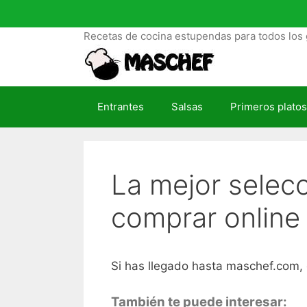
S
a
Recetas de cocina estupendas para todos los 
l
t
a
r
Entrantes
Salsas
Primeros platos
a
l
c
o
La mejor selec
n
t
comprar online
e
n
i
d
Si has llegado hasta maschef.com, e
o
También te puede interesar: