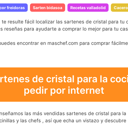
cor freidoras
Sarten bidasoa
Recetas valladolid
Cacero
esulte fácil localizar las sartenes de cristal para tu
s reseñas para ayudarte a comprar lo mejor para tu cas
s puedes encontrar en maschef.com para comprar fácilm
rtenes de cristal para la co
pedir por internet
 enseñamos las más vendidas sartenes de cristal para la
inillas y las chefs , así que echa un vistazo y descubre 