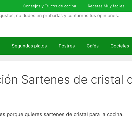
Consejos y Trucos de cocina
Recetas Muy faciles
gustos, no dudes en probarlas y contarnos tus opiniones.
Segundos platos
Postres
Cafés
Cocteles
ción Sartenes de cristal
s porque quieres sartenes de cristal para la cocina.