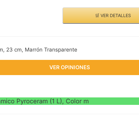
🛒 VER DETALLES
am, 23 cm, Marrón Transparente
VER OPINIONES
ámico Pyroceram (1 L), Color m