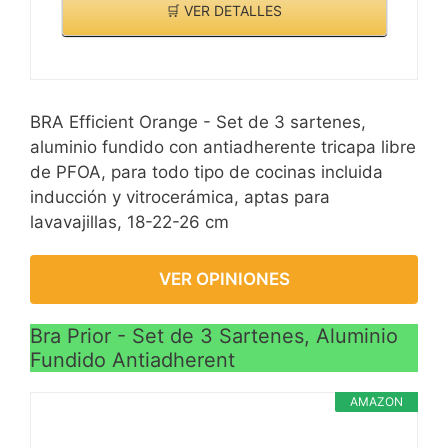
🛒 VER DETALLES
APTO PARA TODO TIPO
DE COCINAS: Fondo
INDUCCIÓN TOTAL "Full
induction". Ahorra en tu
factura de la luz gracias a
BRA Efficient Orange - Set de 3 sartenes,
“Full induction” ya que
aluminio fundido con antiadherente tricapa libre
necesitan un 75% menos
de PFOA, para todo tipo de cocinas incluida
energía para producir el
inducción y vitrocerámica, aptas para
calor que necesitas para
lavavajillas, 18-22-26 cm
cocinar.
MANGO ERGONÓMICO:
VER OPINIONES
Las sartenes FAGOR
OPTIMAX disponen de un
Bra Prior - Set de 3 Sartenes, Aluminio
mango ergonómico
Fundido Antiadherent
termoaislante de
baquelita, protegiendo de
AMAZON
posibles quemaduras. El
cerquillo de acero