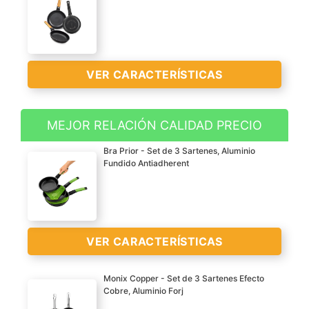
VER CARACTERÍSTICAS
MEJOR RELACIÓN CALIDAD PRECIO
Incluye: 3 sartenes de 6
Bra Prior - Set de 3 Sartenes, Aluminio
mm de espesor (18-22-26
Fundido Antiadherent
cm) con mango
ergonómico Efficient
Orange
Antiadherente sin PFOA
VER CARACTERÍSTICAS
de calidad
Aluminio fundido
Monix Copper - Set de 3 Sartenes Efecto
resistente a la
Cobre, Aluminio Forj
deformación con fondo
Aluminio fundido de la