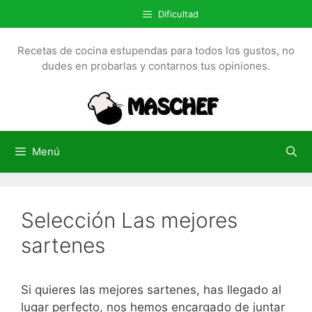
S
Dificultad
a
l
Recetas de cocina estupendas para todos los gustos, no
t
dudes en probarlas y contarnos tus opiniones.
a
r
a
l
c
Menú
o
n
t
Selección Las mejores
e
n
sartenes
i
d
o
Si quieres las mejores sartenes, has llegado al
lugar perfecto, nos hemos encargado de juntar