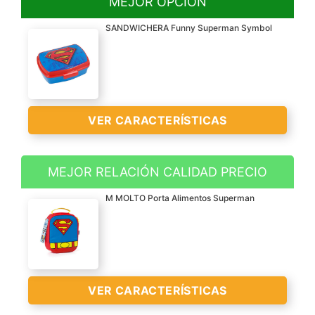
MEJOR OPCIÓN
SANDWICHERA Funny Superman Symbol
VER CARACTERÍSTICAS
MEJOR RELACIÓN CALIDAD PRECIO
Producto con licencia
M MOLTO Porta Alimentos Superman
oficial, 100% original.
Todos los productos de la
marca Stor están libres
de BPA y han pasado los
tests requeridos en su
VER CARACTERÍSTICAS
categoría para cumplir
con la normativa Europea.