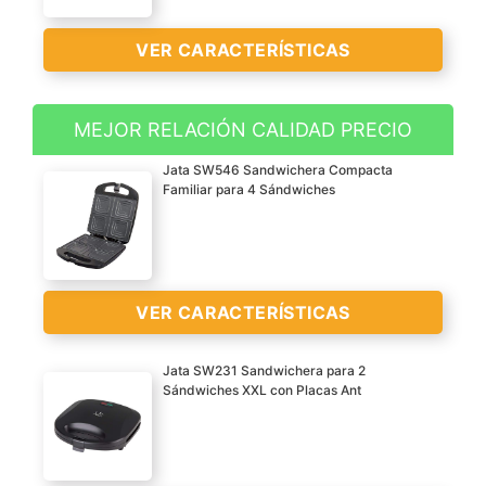
VER CARACTERÍSTICAS
MEJOR RELACIÓN CALIDAD PRECIO
Placas: Este grill cuenta
Jata SW546 Sandwichera Compacta
con placas mixtas de 27 x
Familiar para 4 Sándwiches
14 cm. y una placa
superior que se puede
abrir 180º, permitiendo
cocinar en horizontal
VER CARACTERÍSTICAS
también sobre ella o, si se
prefiere, cerrarla y así
cocinar los alimentos por
Jata SW231 Sandwichera para 2
Sándwiches XXL con Placas Ant
su parte superior (es
Capacidad permite hacer
especial para
hasta 4 sándwiches
hamburguesas, entrecot,
enteros a la vez. Es una
pescados y sándwiches)