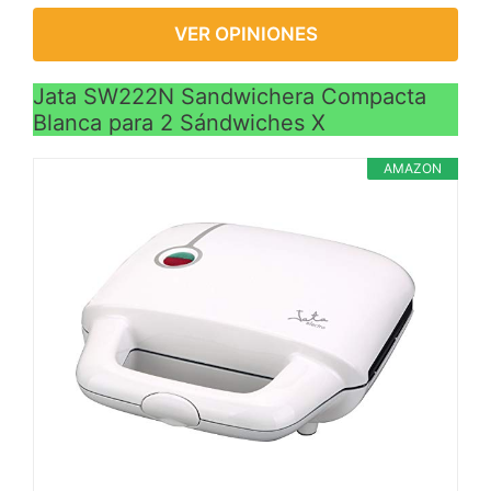
VER OPINIONES
Jata SW222N Sandwichera Compacta
Blanca para 2 Sándwiches X
AMAZON