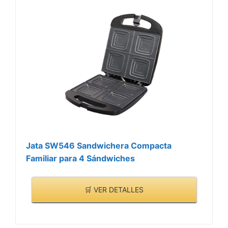
Pilotos luminosos que te
indican automáticamente
cuando la sandwichera
está lista para ser
utilizada
Jata SW546 Sandwichera Compacta
Familiar para 4 Sándwiches
🛒 VER DETALLES