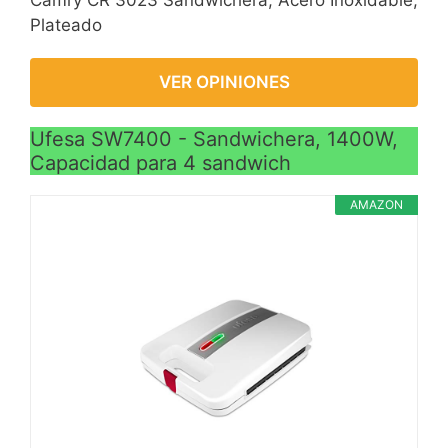
Camry CR 3023 Sandwichera, Acero Inoxidable,
Plateado
VER OPINIONES
Ufesa SW7400 - Sandwichera, 1400W,
Capacidad para 4 sandwich
AMAZON