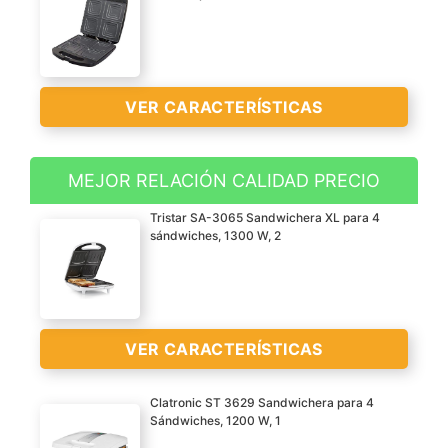
VER CARACTERÍSTICAS
MEJOR RELACIÓN CALIDAD PRECIO
Capacidad permite hacer
Tristar SA-3065 Sandwichera XL para 4
hasta 4 sándwiches
sándwiches, 1300 W, 2
enteros a la vez. Es una
sandwichera familiar de
gran capacidad
Fácil limpieza las placas
VER CARACTERÍSTICAS
de la sandwichera
cuentan con
Clatronic ST 3629 Sandwichera para 4
recubrimiento
Sándwiches, 1200 W, 1
antiadherente para que
Superficie para cocinar