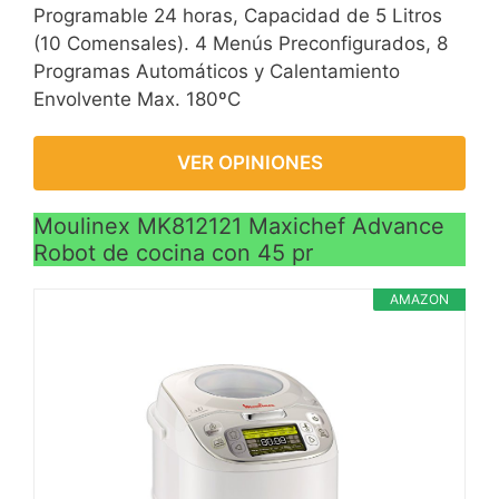
Programable 24 horas, Capacidad de 5 Litros
ininterrumpidamente
(10 Comensales). 4 Menús Preconfigurados, 8
durante 90min, es un
Programas Automáticos y Calentamiento
auténtico Robot de
Envolvente Max. 180ºC
Cocina con multifunción
de nivel top chef!
VER OPINIONES
Moulinex MK812121 Maxichef Advance
Robot de cocina con 45 pr
AMAZON