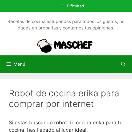
S
Dificultad
a
l
Recetas de cocina estupendas para todos los gustos, no
t
dudes en probarlas y contarnos tus opiniones.
a
r
a
l
c
Menú
o
n
t
Robot de cocina erika para
e
n
comprar por internet
i
d
o
Si estas buscando robot de cocina erika para tu
cocina, has llegado al lugar ideal.