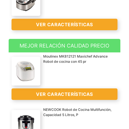
VER CARACTERÍSTICAS
MEJOR RELACIÓN CALIDAD PRECIO
? GRAN CAPACIDAD.
Moulinex MK812121 Maxichef Advance
Robot de Cocina
Robot de cocina con 45 pr
Multifunción con
Capacidad de 5 Litros y
bol de acero inoxidable
adecuada para unas 10
VER CARACTERÍSTICAS
personas. Asa de fácil
transporte.
NEWCOOK Robot de Cocina Multifunción,
? 4 MENÚS
Capacidad 5 Litros, P
PRECONFIGURADOS Y 8
Robot de cocina para
PROGRAMAS
horneados, al vapor,