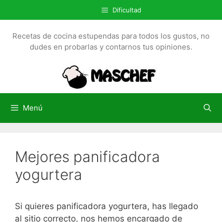
S
Dificultad
a
l
Recetas de cocina estupendas para todos los gustos, no
t
dudes en probarlas y contarnos tus opiniones.
a
r
a
l
c
Menú
o
n
t
Mejores panificadora
e
n
yogurtera
i
d
o
Si quieres panificadora yogurtera, has llegado
al sitio correcto, nos hemos encargado de