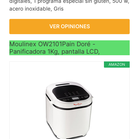
digitales, 1 programa especial sin gluten, 500 w,
acero inoxidable, Gris
VER OPINIONES
Moulinex OW2101Pain Doré -
Panificadora 1Kg, pantalla LCD,
AMAZON