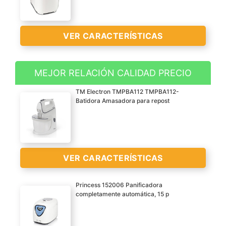
VER CARACTERÍSTICAS
MEJOR RELACIÓN CALIDAD PRECIO
Panificadora con 12
TM Electron TMPBA112 TMPBA112-
programas automáticos
Batidora Amasadora para repost
para hacer delicioso pan
casero, bizcochos, masas
pizza y pasta, mermelada
y crema de avena, así
VER CARACTERÍSTICAS
como para pan de
centeno y sin gluten
Princess 152006 Panificadora
Incluye 5 accesorios una
completamente automática, 15 p
taza de medir, una
Gran potencía : batidora
cuchara, pala y gancho
amasadora con potente
para masa y recetario con