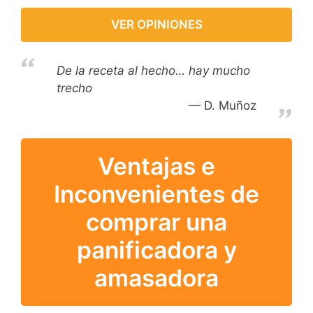
VER OPINIONES
De la receta al hecho… hay mucho
trecho
D. Muñoz
Ventajas e
Inconvenientes de
comprar una
panificadora y
amasadora