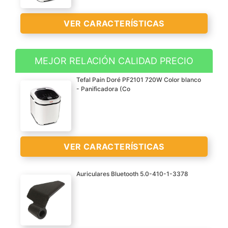
VER CARACTERÍSTICAS
MEJOR RELACIÓN CALIDAD PRECIO
Panificadora con 12
Tefal Pain Doré PF2101 720W Color blanco
programas automáticos
- Panificadora (Co
para hacer delicioso pan
casero, bizcochos, masas
pizza y pasta, mermelada
y crema de avena, así
VER CARACTERÍSTICAS
como para pan de
centeno y sin gluten
Auriculares Bluetooth 5.0-410-1-3378
Incluye 5 accesorios una
taza de medir, una
Calidad Presupuesto
cuchara, pala y gancho
dispositivo
para masa y recetario con
Buena relación
11 recetas con