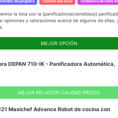
rimidor de jengibre
Thermo top cook
Tostadora de hello ki
s la lista con la {panificadoras(vendidas)} panificado
ar opiniones y valoraciones acerca de algunos de ellas,
s.
MEJOR OPCIÓN
ora DEPAN 710-IK - Panificadora Automática,
MEJOR RELACIÓN CALIDAD PRECIO
o electrodoméstico de cocina muy grande
del sabor del pan recién hecho, incluye un
21 Maxichef Advance Robot de cocina con
ereales y frutos secos sobre tu pan. "