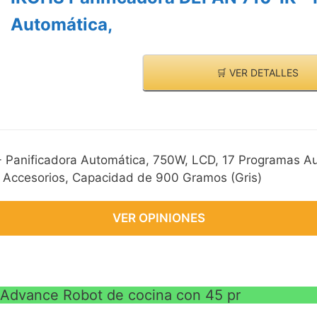
VE
Automática,
🛒 VER DETALLES
 Panificadora Automática, 750W, LCD, 17 Programas A
n Accesorios, Capacidad de 900 Gramos (Gris)
VER OPINIONES
Advance Robot de cocina con 45 pr