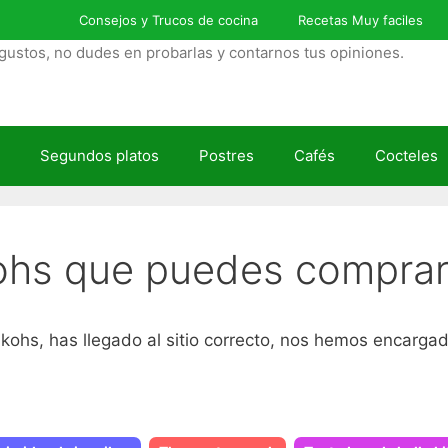
Consejos y Trucos de cocina
Recetas Muy faciles
gustos, no dudes en probarlas y contarnos tus opiniones.
Segundos platos
Postres
Cafés
Cocteles
kohs que puedes comprar 
kohs, has llegado al sitio correcto, nos hemos encargad