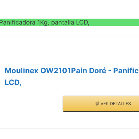
anificadora 1Kg, pantalla LCD,
Moulinex OW2101Pain Doré - Panific
LCD,
🛒 VER DETALLES