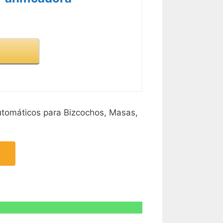
R CARACTERÍSTICAS >
utomáticos para Bizcochos, Masas,