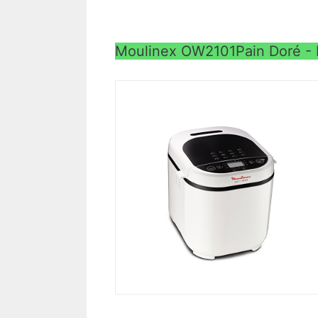
Moulinex OW2101Pain Doré - P