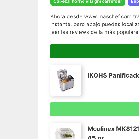
Cabezal horno olla gm carrefour
Exp
Ahora desde www.maschef.com traemo
instante, pero abajo puedes localiz
leer las reviews de la más populare
IKOHS Panificad
La Panificadora de IKOHS es un pequeñ
en prestaciones. Ahora podrás disfrutar 
Moulinex MK8121
dispensador automático para distribuir c
45 pr