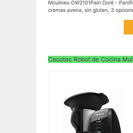
Moulinex OW2101Pain Doré - Panifi
cremas avena, sin gluten, 3 opcione
Cecotec Robot de Cocina Mul