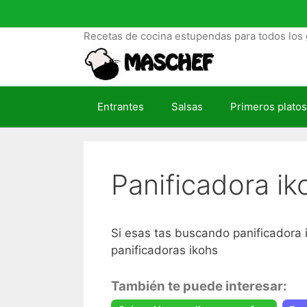
S
a
Recetas de cocina estupendas para todos los 
l
t
a
r
Entrantes
Salsas
Primeros platos
a
l
c
o
Panificadora i
n
t
e
n
Si esas tas buscando panificadora i
i
panificadoras ikohs
d
o
También te puede interesar: