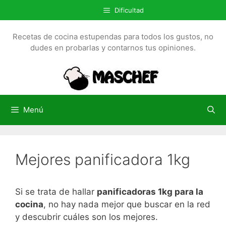
S
Dificultad
a
l
Recetas de cocina estupendas para todos los gustos, no
t
dudes en probarlas y contarnos tus opiniones.
a
r
a
l
c
Menú
o
n
t
Mejores panificadora 1kg
e
n
i
Si se trata de hallar
panificadoras 1kg para la
d
cocina
, no hay nada mejor que buscar en la red
o
y descubrir cuáles son los mejores.