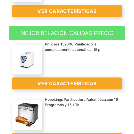
VER CARACTERÍSTICAS
MEJOR RELACIÓN CALIDAD PRECIO
Máquina de hacer pan
Princess 152006 Panificadora
versátil no solo para
completamente automática, 15 p
hacer pan casero fresco y
lleno de sabor, sino
también de masa de
pizza, pasta fresca,
VER CARACTERÍSTICAS
mermelada, porridge,
cereales y productos
lácteos
Hopekings Panificadora Automática,con 19
Programas y 15H Te
Veinte programas
Capacidad flexible desde
automáticos para
680 hasta 900 g para de
preparar fácilmente pan
8 a 14 rebanadas de pan;
casero y muchas otras
la panificadora princess