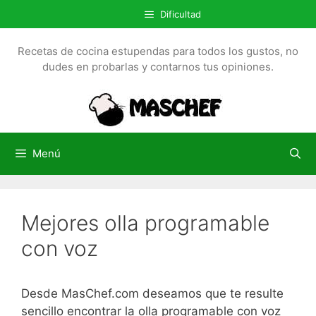
S
Dificultad
a
l
Recetas de cocina estupendas para todos los gustos, no
t
dudes en probarlas y contarnos tus opiniones.
a
r
a
l
c
Menú
o
n
t
Mejores olla programable
e
n
con voz
i
d
o
Desde MasChef.com deseamos que te resulte
sencillo encontrar la olla programable con voz