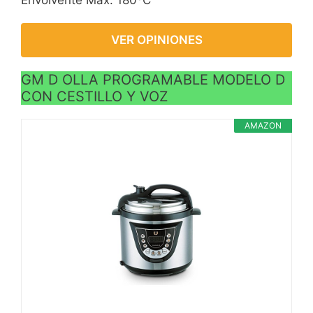
calcula el tiempo de
cocción según la
VER OPINIONES
cantidad de los alimentos
que tenga la cubeta.
GM D OLLA PROGRAMABLE MODELO D
CON CESTILLO Y VOZ
AMAZON