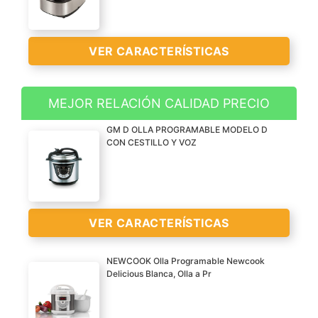
VER CARACTERÍSTICAS
MEJOR RELACIÓN CALIDAD PRECIO
? GRAN CAPACIDAD.
GM D OLLA PROGRAMABLE MODELO D
Robot de Cocina
CON CESTILLO Y VOZ
Multifunción con
Capacidad de 5 Litros y
bol de acero inoxidable
adecuada para unas 10
VER CARACTERÍSTICAS
personas. Asa de fácil
transporte.
NEWCOOK Olla Programable Newcook
? 4 MENÚS
Delicious Blanca, Olla a Pr
PRECONFIGURADOS Y 8
Capacidad de 6L, 12
PROGRAMAS
comensales. Programable
AUTOMÁTICOS: Sopa,