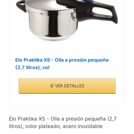
seguridad como el seguro
CARACTERÍSTICAS
de presión residual y
>
viene fabricada en
Alemania, ofreciendo una
buena calidad y niveles
de seguridad
Fácilidad de uso gracias
al mango multifunción con
Elo Praktika XS - Olla a presión pequeña
indicador de cocción, que
(2,7 litros), col
además se desmonta
para fácilitar la limpieza
🛒 VER DETALLES
Elo Praktika XS - Olla a presión pequeña (2,7
litros), color plateado, acero inoxidable