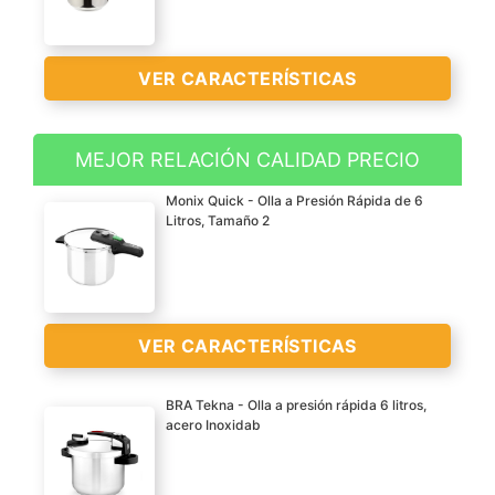
VER CARACTERÍSTICAS
MEJOR RELACIÓN CALIDAD PRECIO
Fabricada en acero
Monix Quick - Olla a Presión Rápida de 6
inoxidable 18/10. Con
Litros, Tamaño 2
válvula de alivio de
presión en el borde de la
tapa.
Con base especial para
VER CARACTERÍSTICAS
un mejor
aprovechamiento de la
BRA Tekna - Olla a presión rápida 6 litros,
energía. Forma cilíndrica.
VER
acero Inoxidab
Interior con acabado
Acero inox 18/10 de 5,3
CARACTERÍSTICAS
satinado y marca de
mm de espesor,
>