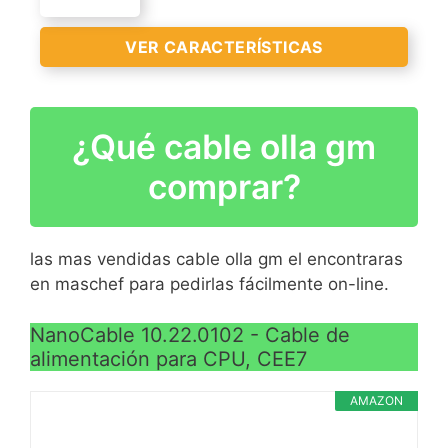
CARACTERÍSTICAS
El producto está 100%
la fuente de alimentación
>
testado
del PC y el otro a la red
VER CARACTERÍSTICAS
Cumple la normativa
eléctrica
RoHS
Conectores Sucko e
IEC60320 C13
VER
¿Qué cable olla gm
certificados por VDE,
Cable de alimentación de
CARACTERÍSTICAS
Kema-Keur, Cebec, ÖVE
compatibilidad universal
comprar?
>
De color negro
5 metros de longitud
Tipo de genero:
macho/hembra
las mas vendidas cable olla gm el encontraras
De color negro
en maschef para pedirlas fácilmente on-line.
VER
CARACTERÍSTICAS
NanoCable 10.22.0102 - Cable de
>
alimentación para CPU, CEE7
AMAZON