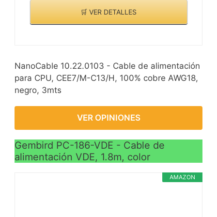
🛒 VER DETALLES
NanoCable 10.22.0103 - Cable de alimentación
para CPU, CEE7/M-C13/H, 100% cobre AWG18,
negro, 3mts
VER OPINIONES
Gembird PC-186-VDE - Cable de
alimentación VDE, 1.8m, color
AMAZON