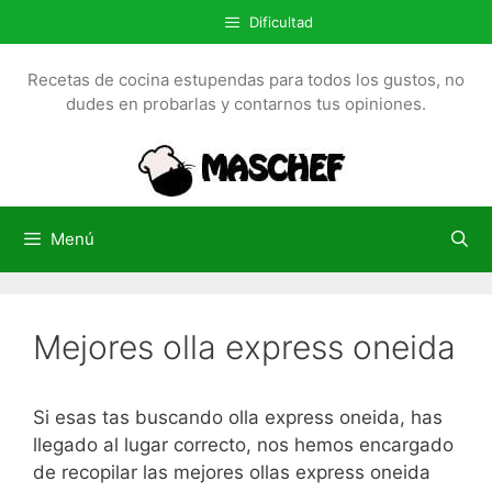
S
Dificultad
a
l
Recetas de cocina estupendas para todos los gustos, no
t
dudes en probarlas y contarnos tus opiniones.
a
r
a
l
c
Menú
o
n
t
Mejores olla express oneida
e
n
i
Si esas tas buscando olla express oneida, has
d
llegado al lugar correcto, nos hemos encargado
o
de recopilar las mejores ollas express oneida