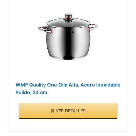
más fáciles de cuidar
Tapa insertable de cristal
de alta calidad con borde
de silicona y revestido de
cromargan; con quatro
posiciones diferentes
para verter directamente,
resistente al horno hasta
180°C
WMF Quality One Olla Alta, Acero Inoxidable
Pulido, 24 cm
🛒 VER DETALLES