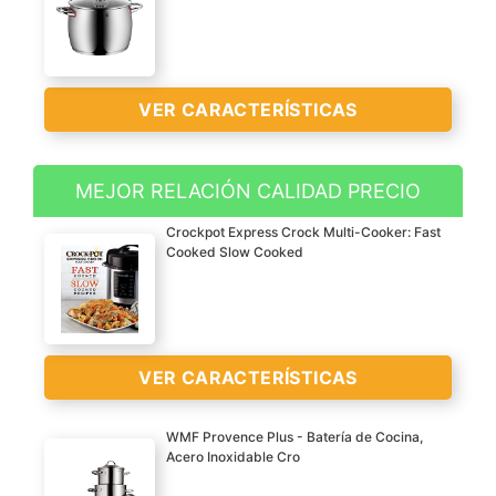
VER CARACTERÍSTICAS
MEJOR RELACIÓN CALIDAD PRECIO
Fabricación e ingeniería
Crockpot Express Crock Multi-Cooker: Fast
alemana de alta calidad
Cooked Slow Cooked
Cromargan acero
inoxidable pulido
Base patentada universal
TransTherm apta para
VER CARACTERÍSTICAS
inducción
VER
Tecnología Cool+ en las
CARACTERÍSTICAS
WMF Provence Plus - Batería de Cocina,
asas para que no se
>
Acero Inoxidable Cro
calienten