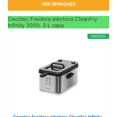
VER OPINIONES
Cecotec Freidora eléctrica CleanFry
Infinity 3000. 3 L capa
AMAZON
Cecotec Freidora eléctrica CleanFry Infinity