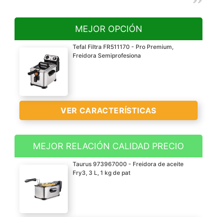
MEJOR OPCIÓN
Tefal Filtra FR511170 - Pro Premium,
Freidora Semiprofesiona
VER CARACTERÍSTICAS
MEJOR RELACIÓN CALIDAD PRECIO
Freidora semiprofesional
Taurus 973967000 - Freidora de aceite
de acero inoxidable con
Fry3, 3 L, 1 kg de pat
tecnología de zona de
toque frío con capacidad
de 3 L de aceite y una
potencia de 2400 W