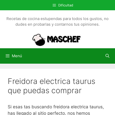
S
Dificultad
a
l
Recetas de cocina estupendas para todos los gustos, no
t
dudes en probarlas y contarnos tus opiniones.
a
r
a
l
c
Menú
o
n
t
Freidora electrica taurus
e
n
que puedas comprar
i
d
o
Si esas tas buscando freidora electrica taurus,
has llegado al sitio perfecto, nos hemos