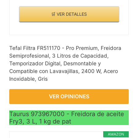
regulable hasta 190 ºC
para conseguir los
🛒 VER DETALLES
mejores resultados.
Diseño elegante con
acabados en acero. Es
totalmente desmontable
Tefal Filtra FR511170 - Pro Premium, Freidora
para facilitar su limpieza
Semiprofesional, 3 Litros de Capacidad,
y mantenimiento y cuenta
Temporizador Digital, Desmontable y
con una cubeta con
Compatible con Lavavajillas, 2400 W, Acero
recubrimiento
Inoxidable, Gris
antiadherente para
garantizar una cocción
uniforme y evitar que los
VER OPINIONES
alimentos se peguen.
Taurus 973967000 - Freidora de aceite
Fry3, 3 L, 1 kg de pat
AMAZON