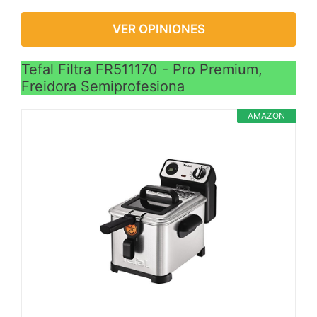
VER OPINIONES
Tefal Filtra FR511170 - Pro Premium,
Freidora Semiprofesiona
AMAZON