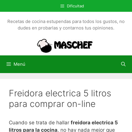
S
Dificultad
a
l
Recetas de cocina estupendas para todos los gustos, no
t
dudes en probarlas y contarnos tus opiniones.
a
r
a
l
c
Menú
o
n
t
Freidora electrica 5 litros
e
n
para comprar on-line
i
d
o
Cuando se trata de hallar
freidora electrica 5
litros para la cocina
, no hay nada mejor que