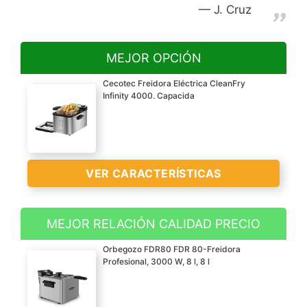
J. Cruz
MEJOR OPCIÓN
Cecotec Freidora Eléctrica CleanFry
Infinity 4000. Capacida
VER CARACTERÍSTICAS
MEJOR RELACIÓN CALIDAD PRECIO
Freidora de alta gama
Orbegozo FDR80 FDR 80-Freidora
con capacidad de 4 litros
Profesional, 3000 W, 8 l, 8 l
de aceite, perfecta para
cocinar para toda la
familia una gran variedad