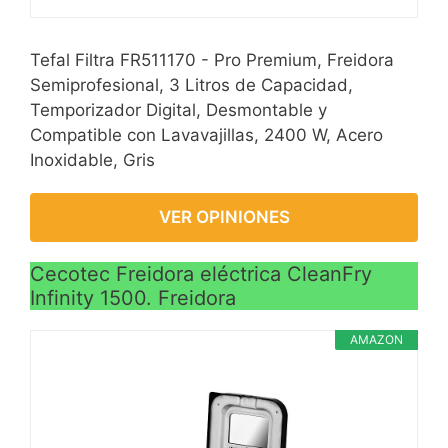
?Función de pausa y
VER
reinicio + Protección
CARACTERÍSTICAS
Tefal Filtra FR511170 - Pro Premium, Freidora
contra
>
Semiprofesional, 3 Litros de Capacidad,
sobrecalentamiento?
Temporizador Digital, Desmontable y
Podrías detener el
Compatible con Lavavajillas, 2400 W, Acero
proceso para modificar el
Inoxidable, Gris
programa o el tiempo o
temperatura con el botón
de pausa y reinicio
VER OPINIONES
mientras que otroas
freidoras en el mercado
Cecotec Freidora eléctrica CleanFry
te requiere apagarlo
Infinity 1500. Freidora
primero o extraer la
cesta. El aparato contiene
AMAZON
sistema de protección
contra
sobrecalentamiento. Si el
sistema de control de