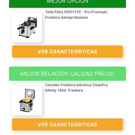
MEJOR OPCIÓN
Tefal Filtra FR511170 - Pro Premium,
Freidora Semiprofesiona
VER CARACTERÍSTICAS
MEJOR RELACIÓN CALIDAD PRECIO
Freidora semiprofesional
Cecotec Freidora eléctrica CleanFry
de acero inoxidable con
Infinity 1500. Freidora
tecnología de zona de
toque frío con capacidad
de 3 L de aceite y una
potencia de 2400 W
VER CARACTERÍSTICAS
Sistema exclusivo del
filtrado del aceite la malla