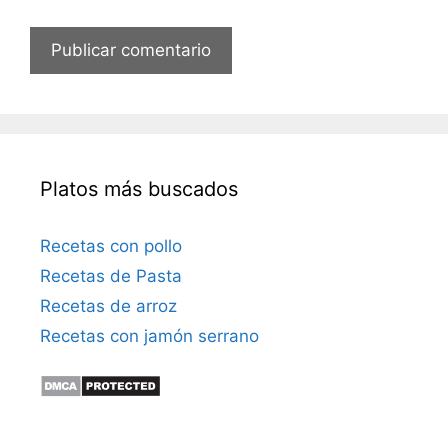
e
c
t
r
ó
n
i
Platos más buscados
c
o
Recetas con pollo
Recetas de Pasta
Recetas de arroz
Recetas con jamón serrano