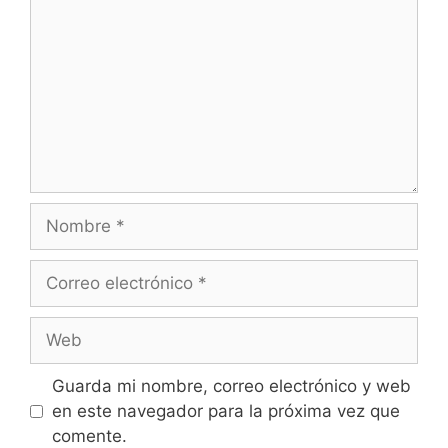
o
m
e
n
t
a
r
i
o
N
o
m
C
b
o
r
r
W
e
r
e
e
b
Guarda mi nombre, correo electrónico y web
o
en este navegador para la próxima vez que
e
comente.
l