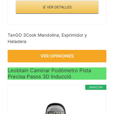
🛒 VER DETALLES
TanGO 3Cook Mandolina, Exprimidor y
Heladera
VER OPINIONES
Leobtain Caminar Podómetro Pista
Precisa Pasos 3D Inducció
AMAZON