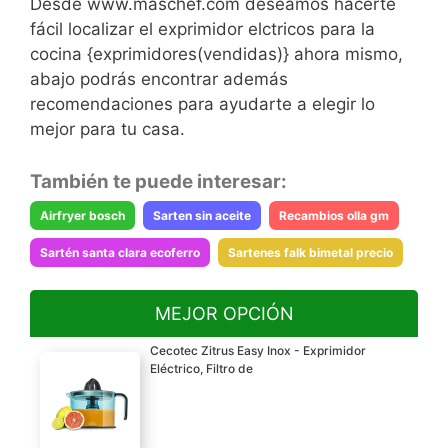
Desde www.maschef.com deseamos hacerte
fácil localizar el exprimidor elctricos para la
cocina {exprimidores(vendidas)} ahora mismo,
abajo podrás encontrar además
recomendaciones para ayudarte a elegir lo
mejor para tu casa.
También te puede interesar:
Airfryer bosch
Sarten sin aceite
Recambios olla gm
Sartén santa clara ecoferro
Sartenes falk bimetal precio
MEJOR OPCIÓN
Cecotec Zitrus Easy Inox - Exprimidor
Eléctrico, Filtro de