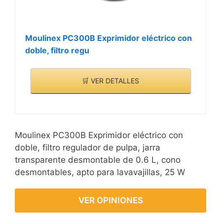
agua, puede usarlo para
lavarse las manos,
duchas frías. A la
Moulinex PC300B Exprimidor eléctrico con
temperatura y presión
doble, filtro regu
normales, cuando la
pulsera para ejercicios
🛒 VER DETALLES
está en 5 m de agua
profunda, no hay efectos
dañinos.
Moulinex PC300B Exprimidor eléctrico con
doble, filtro regulador de pulpa, jarra
transparente desmontable de 0.6 L, cono
desmontables, apto para lavavajillas, 25 W
VER OPINIONES