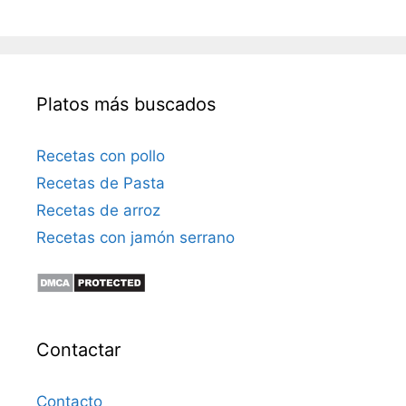
r
ó
n
i
Platos más buscados
c
o
Recetas con pollo
Recetas de Pasta
Recetas de arroz
Recetas con jamón serrano
Contactar
Contacto