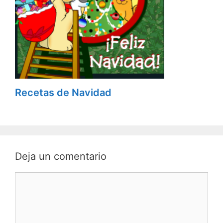
Recetas de Navidad
Deja un comentario
C
o
m
e