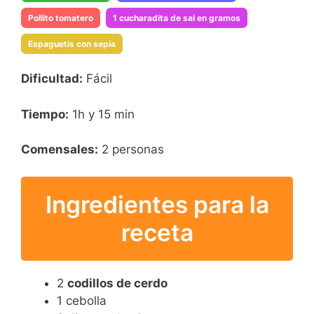
Pollito tomatero
1 cucharadita de sal en gramos
Espaguetis con sepia
Dificultad:
Fácil
Tiempo:
1h y 15 min
Comensales:
2 personas
Ingredientes para la
receta
2
codillos de cerdo
1 cebolla