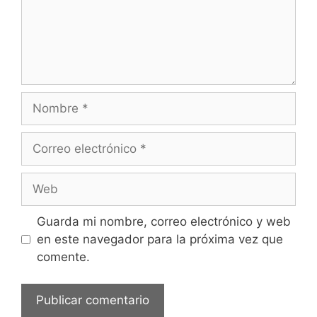
n
t
a
r
i
o
N
o
m
C
b
o
r
r
W
e
r
e
e
b
Guarda mi nombre, correo electrónico y web
o
en este navegador para la próxima vez que
e
comente.
l
e
c
t