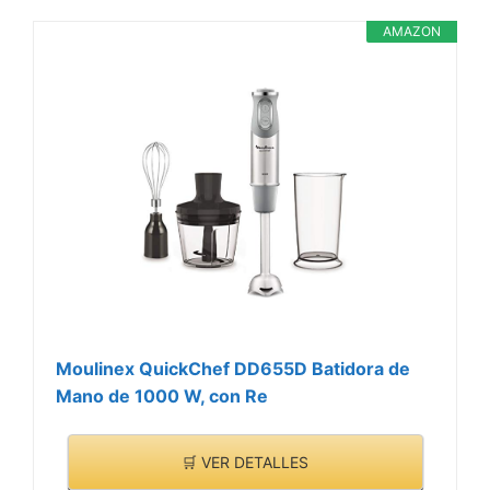
vidrio fundido de alta
VER
resistencia contra
AMAZON
CARACTERÍSTICAS
impactos con 1, 8 litros
>
de capacidad
Funcio?n turbo: tritura y
pulveriza a máxima
velocidad y pica hielo
Moulinex QuickChef DD655D Batidora de
Mano de 1000 W, con Re
🛒 VER DETALLES