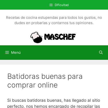
S
Dificultad
a
l
Recetas de cocina estupendas para todos los gustos, no
t
dudes en probarlas y contarnos tus opiniones.
a
r
a
l
c
Menú
o
n
t
Batidoras buenas para
e
n
comprar online
i
d
o
Si buscas batidoras buenas, has llegado al sitio
perfecto, nos hemos encargado de recopilar las