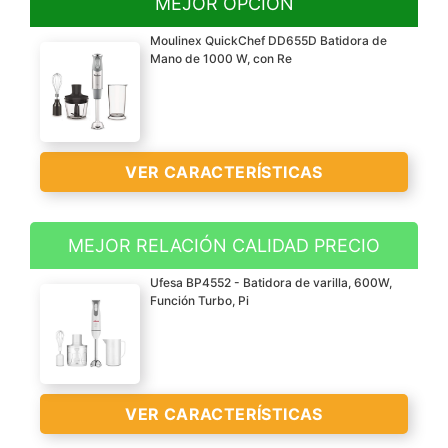
MEJOR OPCIÓN
Moulinex QuickChef DD655D Batidora de
Mano de 1000 W, con Re
VER CARACTERÍSTICAS
MEJOR RELACIÓN CALIDAD PRECIO
Batidora con motor de
Ufesa BP4552 - Batidora de varilla, 600W,
alto rendimiento de 1000
Función Turbo, Pi
W podrás batir fácilmente
y preparar una variedad
de platos con sencillez y
rapidez
VER CARACTERÍSTICAS
Regulación mediante
rueda retroiluminada de