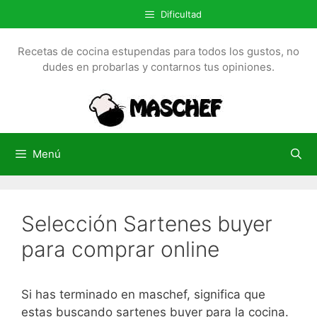
S
Dificultad
a
l
Recetas de cocina estupendas para todos los gustos, no
t
dudes en probarlas y contarnos tus opiniones.
a
r
a
l
c
Menú
o
n
t
Selección Sartenes buyer
e
n
para comprar online
i
d
o
Si has terminado en maschef, significa que
estas buscando sartenes buyer para la cocina.