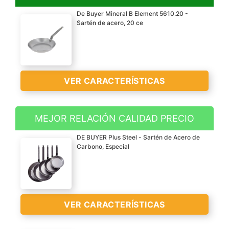
De Buyer Mineral B Element 5610.20 -
Sartén de acero, 20 ce
VER CARACTERÍSTICAS
MEJOR RELACIÓN CALIDAD PRECIO
100 % natural y 99 % de
DE BUYER Plus Steel - Sartén de Acero de
hierro puro, las moléculas
Carbono, Especial
de hierro de la sartén
contribuyen a la buena
salud, permite un alto
calor que sella
VER CARACTERÍSTICAS
rápidamente
manteniendo vitaminas y