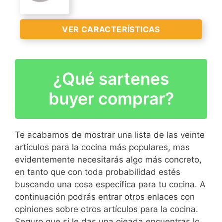
>
disfruta de una sartén
Protección contra la
orgánica
para toda la vida
oxidación
VER CARACTERÍSTICAS
Son aptas para todo tipo
de fuentes de calor,
incluida la inducción;
¿Qué sartenes
especiales para
30 años de garantía
cocciones de alta
VER
Altura: 3.9 cm
buyer comprar?
temperatura
CARACTERÍSTICAS
Diámetro: 24 cm
>
Sin antiadherente y de
Grosor: 2.5 cm
VER
calidad premium:
Te acabamos de mostrar una lista de las veinte
CARACTERÍSTICAS
duradera y resistente a
artículos para la cocina más populares, mas
>
arañazos
evidentemente necesitarás algo más concreto,
Espesor de 2'5 mm
en tanto que con toda probabilidad estés
buscando una cosa específica para tu cocina. A
continuación podrás entrar otros enlaces con
opiniones sobre otros artículos para la cocina.
Seguro que si le das una ojeada encuentras lo