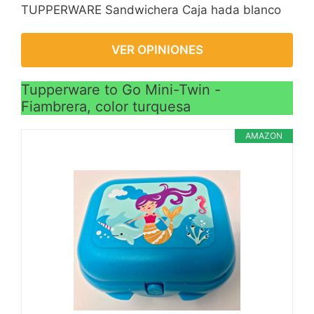
TUPPERWARE Sandwichera Caja hada blanco
VER OPINIONES
Tupperware to Go Mini-Twin -
Fiambrera, color turquesa
AMAZON