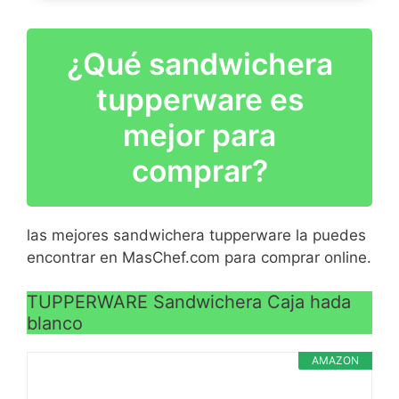
VER
CARACTERÍSTICAS
>
¿Qué sandwichera
tupperware es
mejor para
comprar?
VER
CARACTERÍSTICAS
>
las mejores sandwichera tupperware la puedes
encontrar en MasChef.com para comprar online.
TUPPERWARE Sandwichera Caja hada
blanco
AMAZON