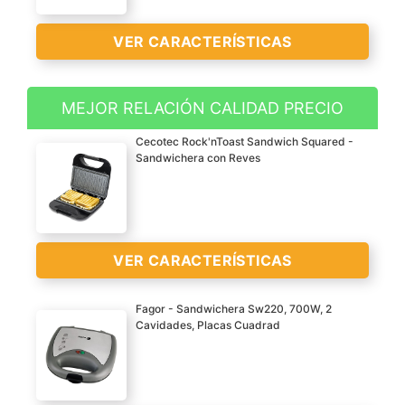
VER CARACTERÍSTICAS
MEJOR RELACIÓN CALIDAD PRECIO
N sandwiches 4
Cecotec Rock'nToast Sandwich Squared -
Placas antiadherentes
Sandwichera con Reves
Potencia (watios) 640-
760w
VER
VER CARACTERÍSTICAS
CARACTERÍSTICAS
>
Fagor - Sandwichera Sw220, 700W, 2
Cavidades, Placas Cuadrad
Sandwichera con
capacidad para 2
sándwiches. Acabados en