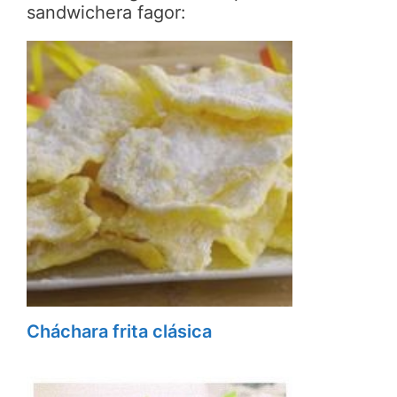
sandwichera fagor:
Cháchara frita clásica