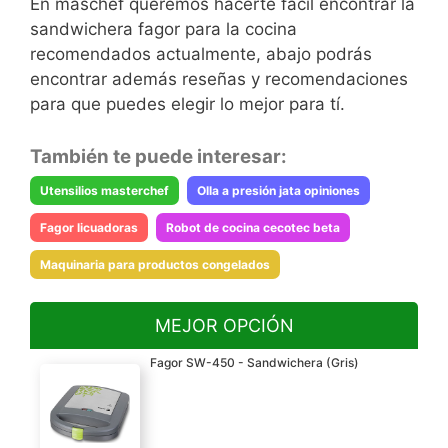
En maschef queremos hacerte fácil encontrar la
sandwichera fagor para la cocina
recomendados actualmente, abajo podrás
encontrar además reseñas y recomendaciones
para que puedes elegir lo mejor para tí.
También te puede interesar:
Utensilios masterchef
Olla a presión jata opiniones
Fagor licuadoras
Robot de cocina cecotec beta
Maquinaria para productos congelados
MEJOR OPCIÓN
Fagor SW-450 - Sandwichera (Gris)