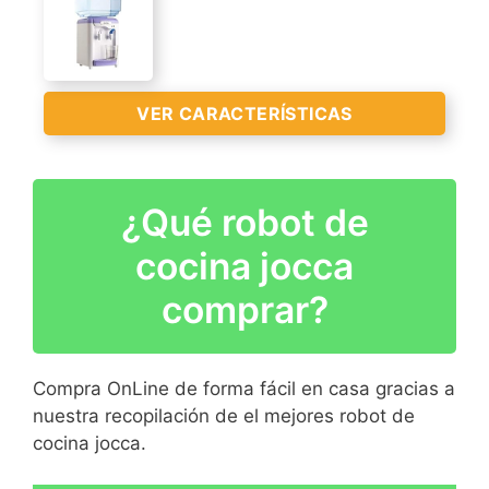
CARACTERÍSTICAS
>
VER CARACTERÍSTICAS
VER
CARACTERÍSTICAS
¿Qué robot de
>
cocina jocca
comprar?
Compra OnLine de forma fácil en casa gracias a
nuestra recopilación de el mejores robot de
VER
cocina jocca.
CARACTERÍSTICAS