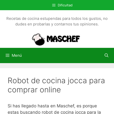
S
Dificultad
a
l
Recetas de cocina estupendas para todos los gustos, no
t
dudes en probarlas y contarnos tus opiniones.
a
r
a
l
c
Menú
o
n
t
Robot de cocina jocca para
e
n
comprar online
i
d
o
Si has llegado hasta en Maschef, es porque
estas buscando robot de cocina jocca para la