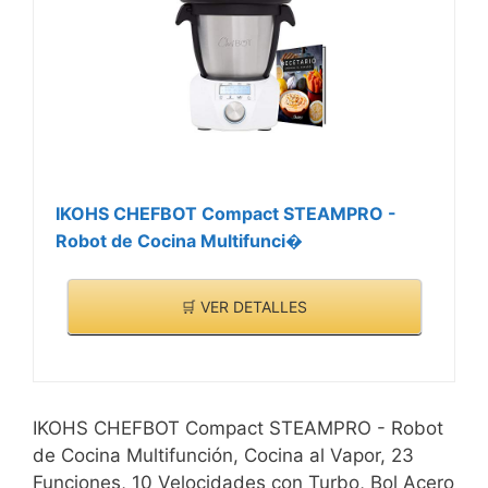
los 120º; enfriamiento
más rápido; cocción más
precisa y estable; cocina
más eficiente desde un
punto de vista
energético; además, este
sistema permite que la
jarra no tenga ningún tipo
IKOHS CHEFBOT Compact STEAMPRO -
de elemento eléctrico
Robot de Cocina Multifunci�
haciéndola apta para el
lavavajillas sin riesgo de
🛒 VER DETALLES
dañar a la larga ningún
elemento eléctrico
IKOHS CHEFBOT Compact STEAMPRO - Robot
de Cocina Multifunción, Cocina al Vapor, 23
Funciones, 10 Velocidades con Turbo, Bol Acero