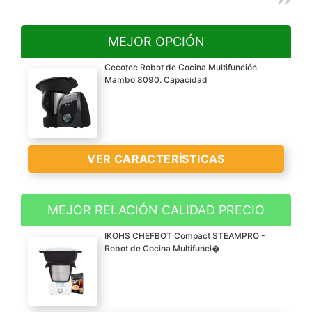
MEJOR OPCIÓN
Cecotec Robot de Cocina Multifunción
Mambo 8090. Capacidad
VER CARACTERÍSTICAS
MEJOR RELACIÓN CALIDAD PRECIO
Incorpora báscula con
IKOHS CHEFBOT Compact STEAMPRO -
gran precisión, jarra de
Robot de Cocina Multifunci�
acero inoxidable de alta
calidad apta para una
limpieza rápida y fácil en
el lavavajillas.