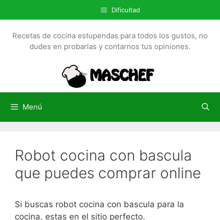
S
Dificultad
a
l
Recetas de cocina estupendas para todos los gustos, no
t
dudes en probarlas y contarnos tus opiniones.
a
r
a
l
c
Menú
o
n
t
Robot cocina con bascula
e
n
que puedes comprar online
i
d
o
Si buscas robot cocina con bascula para la
cocina, estas en el sitio perfecto.