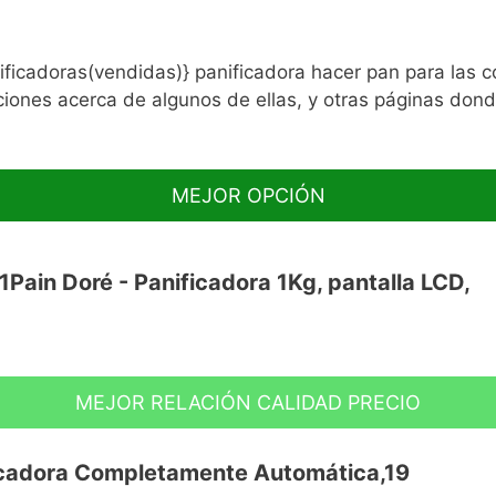
nificadoras(vendidas)} panificadora hacer pan para las
ciones acerca de algunos de ellas, y otras páginas dond
MEJOR OPCIÓN
ain Doré - Panificadora 1Kg, pantalla LCD,
MEJOR RELACIÓN CALIDAD PRECIO
cos para hacer delicioso pan casero,
lada y crema de avena, así como para pan
cadora Completamente Automática,19