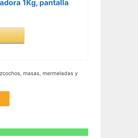
adora 1Kg, pantalla
R CARACTERÍSTICAS >
bizcochos, masas, mermeladas y