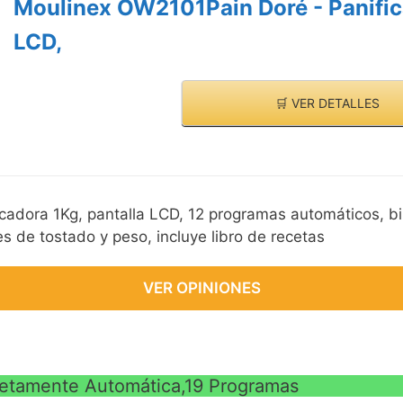
Moulinex OW2101Pain Doré - Panific
VE
LCD,
🛒 VER DETALLES
cadora 1Kg, pantalla LCD, 12 programas automáticos, 
s de tostado y peso, incluye libro de recetas
VER OPINIONES
etamente Automática,19 Programas