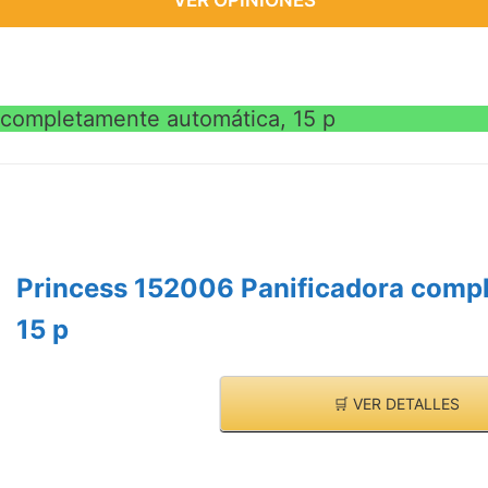
 completamente automática, 15 p
Princess 152006 Panificadora comp
15 p
🛒 VER DETALLES