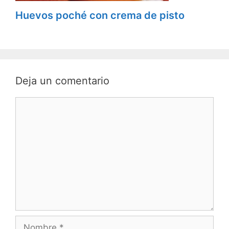
Huevos poché con crema de pisto
Deja un comentario
C
o
m
e
n
t
a
r
i
o
N