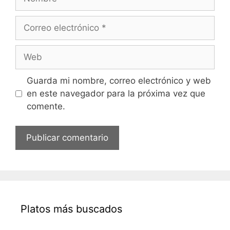
o
m
C
b
o
r
r
W
e
r
e
e
b
Guarda mi nombre, correo electrónico y web
o
en este navegador para la próxima vez que
e
comente.
l
e
c
t
r
ó
n
i
Platos más buscados
c
o