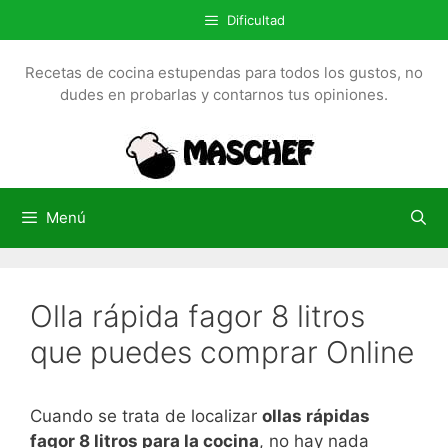
S
Dificultad
a
l
Recetas de cocina estupendas para todos los gustos, no
t
dudes en probarlas y contarnos tus opiniones.
a
r
a
l
c
Menú
o
n
t
Olla rápida fagor 8 litros
e
n
que puedes comprar Online
i
d
o
Cuando se trata de localizar
ollas rápidas
fagor 8 litros para la cocina
, no hay nada