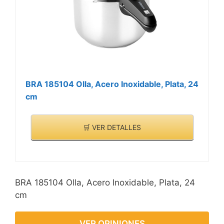
se traduce en comidas
sabrosas y nutritivas para
toda la familia. Superficie
interior en acero
inoxidable evita que los
alimentos se peguen y
facilita la limpieza. PACK
BRA 185104 Olla, Acero Inoxidable, Plata, 24
EXCLUSIVO OLLA +
cm
CESTILLO
🛒 VER DETALLES
BRA 185104 Olla, Acero Inoxidable, Plata, 24
cm
VER OPINIONES