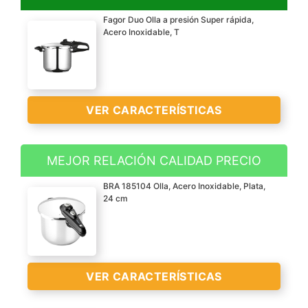
Fagor Duo Olla a presión Super rápida,
Acero Inoxidable, T
VER CARACTERÍSTICAS
MEJOR RELACIÓN CALIDAD PRECIO
SÚPER RÁPIDA: la olla a
BRA 185104 Olla, Acero Inoxidable, Plata,
presión FAGOR DUO
24 cm
ofrece una cocción super
rápida con un
funcionamiento muy
simple y un sistema de
VER CARACTERÍSTICAS
apertura patentado para
cerrar la tapa con el