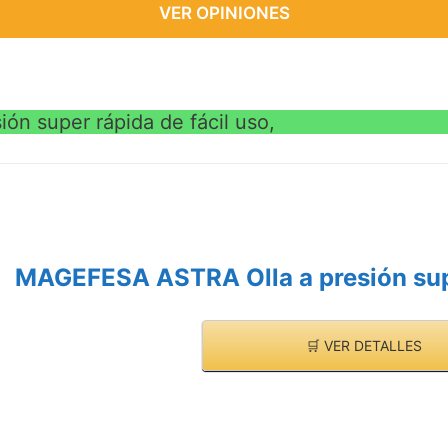
VER OPINIONES
n super rápida de fácil uso,
MAGEFESA ASTRA Olla a presión supe
🛒 VER DETALLES