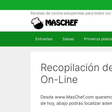
S
a
Recetas de cocina estupendas para todos los 
l
t
a
r
Entrantes
Salsas
Primeros platos
a
l
c
o
Recopilación de
n
t
On-Line
e
n
i
d
Desde www.MasChef.com queremos que
o
de hoy, abajo podrás localizar ad