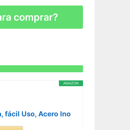
para comprar?
R CARACTERÍSTICAS >
R CARACTERÍSTICAS >
AMAZON
 fácil Uso, Acero Ino
R CARACTERÍSTICAS >