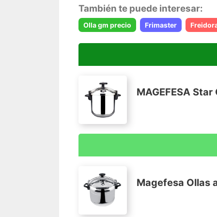
También te puede interesar:
Olla gm precio
Frimaster
Freidor
MAGEFESA Star Ol
APTO PARA TODO TIPO DE COCINAS: Fo
Ahorra en tu factura de la luz gracias a 
75% menos energía para producir el calo
Magefesa Ollas a
MATERIALES RESISTENTES: está fabrica
resistente al desgaste, fondo termo di