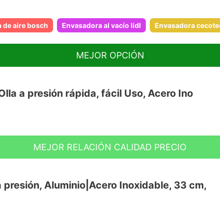
a de aire bosch
Envasadora al vacío lidl
Envasadora cecote
MEJOR OPCIÓN
la a presión rápida, fácil Uso, Acero Ino
MEJOR RELACIÓN CALIDAD PRECIO
ndo INDUCCIÓN TOTAL "Full induction".
“Full induction” ya que necesitan hasta un
r que necesitas para cocinar.
 presión, Aluminio|Acero Inoxidable, 33 cm,
da en acero inoxidable 18/10 muy
fusor encapsulado de 5 capas para un