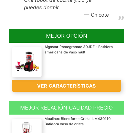
puedes dormir
Chicote
MEJOR OPCIÓN
Aigostar Pomegranate 30JDF - Batidora
americana de vaso mult
VER CARACTERÍSTICAS
MEJOR RELACIÓN CALIDAD PRECIO
?2 velocidades y función
Moulinex Blendforce Cristal LM430110
P?Obtiene los mejores
Batidora vaso de crista
resultados mezclando