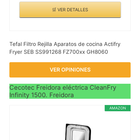
🛒 VER DETALLES
Tefal Filtro Rejilla Aparatos de cocina Actifry
Fryer SEB SS991268 FZ700xx GH8060
VER OPINIONES
Cecotec Freidora eléctrica CleanFry
Infinity 1500. Freidora
AMAZON