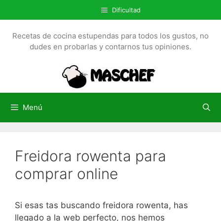
S
Dificultad
a
l
Recetas de cocina estupendas para todos los gustos, no
t
dudes en probarlas y contarnos tus opiniones.
a
r
a
l
c
Menú
o
n
t
Freidora rowenta para
e
n
comprar online
i
d
o
Si esas tas buscando freidora rowenta, has
llegado a la web perfecto, nos hemos