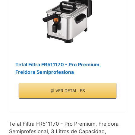
evitar accidentes,
cuentan con un
compartimento
termostato individual que
recogecables, piloto
hace que sean sencillos
luminoso indicador de
de usar y manejar.
encendido y de que el
aceite ha alcanzado la
temperatura óptima.
Tefal Filtra FR511170 - Pro Premium,
Freidora Semiprofesiona
🛒 VER DETALLES
Tefal Filtra FR511170 - Pro Premium, Freidora
Semiprofesional, 3 Litros de Capacidad,