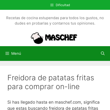
S
Dificultad
a
l
Recetas de cocina estupendas para todos los gustos, no
t
dudes en probarlas y contarnos tus opiniones.
a
r
a
l
c
Menú
o
n
t
Freidora de patatas fritas
e
n
para comprar on-line
i
d
o
Si has llegado hasta en maschef.com, significa
que estas buscando freidora de patatas fritas