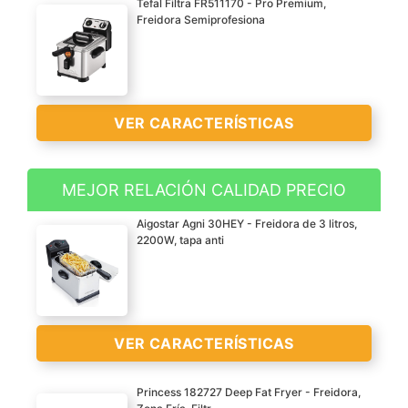
Tefal Filtra FR511170 - Pro Premium,
Freidora Semiprofesiona
VER CARACTERÍSTICAS
MEJOR RELACIÓN CALIDAD PRECIO
Freidora semiprofesional
Aigostar Agni 30HEY - Freidora de 3 litros,
de acero inoxidable con
2200W, tapa anti
tecnología de zona de
toque frío con capacidad
de 3 L de aceite y una
potencia de 2400 W
VER CARACTERÍSTICAS
Sistema exclusivo del
filtrado del aceite la malla
Princess 182727 Deep Fat Fryer - Freidora,
de filtrado permite filtrar